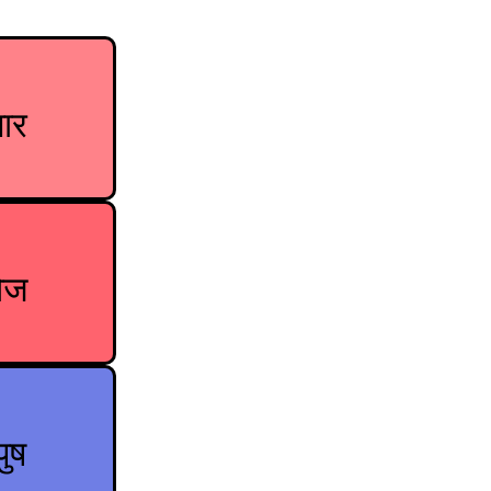
ार
ोज
पुष