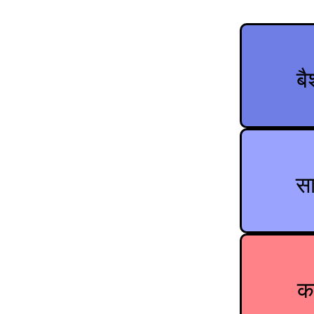
ब
स
का