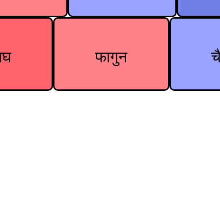
ाघ
फागुन
च