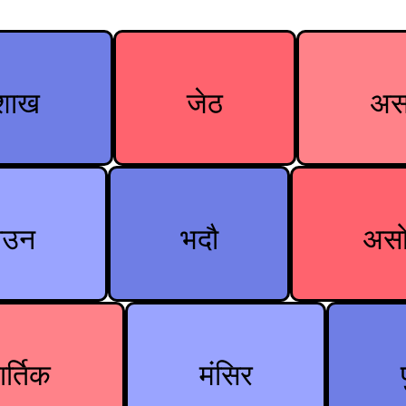
ैशाख
जेठ
अस
ाउन
भदौ
अस
र्तिक
मंसिर