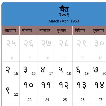
चैत
२००९
March / April 1953
आइतवार
सोमवार
मगलवार
बुधवार
बिहिवार
शुक्रवार
२५
२६
२७
२८
२९
३०
8
9
10
11
12
13
२
३
४
५
६
७
15
16
17
18
19
2
१०
११
१२
१३
१४
९
22
23
24
25
26
27