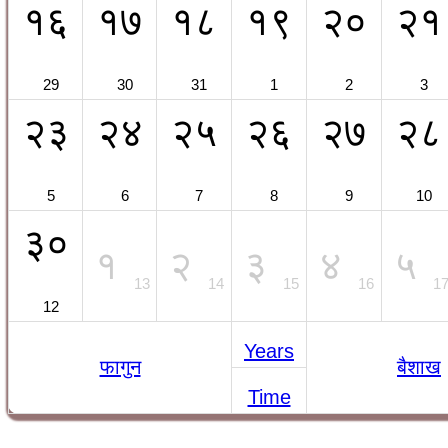
१६
१७
१८
१९
२०
२१
29
30
31
1
2
3
२३
२४
२५
२६
२७
२८
5
6
7
8
9
10
३०
१
२
३
४
५
13
14
15
16
1
12
Years
फागुन
बैशाख
Time