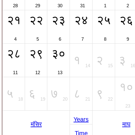
28
29
30
31
1
2
२१
२२
२३
२४
२५
२६
4
5
6
7
8
9
२८
२९
३०
१
२
३
14
15
1
11
12
13
१०
५
६
७
८
९
18
19
20
21
22
23
Years
मंसिर
माघ
Time