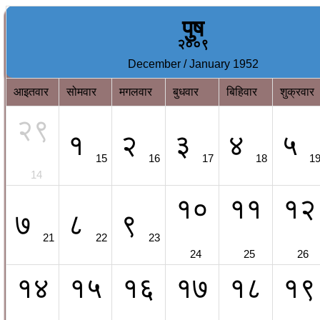
पुष
२००९
December / January 1952
आइतवार
सोमवार
मगलवार
बुधवार
बिहिवार
शुक्रवार
२९
१
२
३
४
५
15
16
17
18
1
14
१०
११
१२
७
८
९
21
22
23
24
25
26
१४
१५
१६
१७
१८
१९