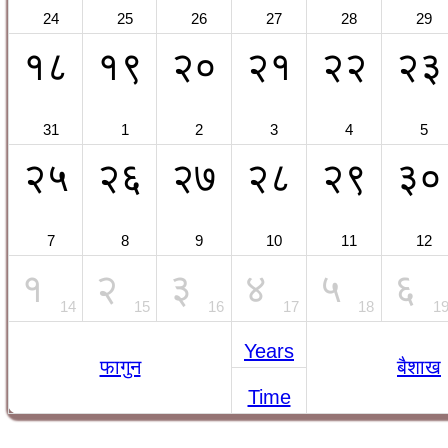
24
25
26
27
28
29
१८
१९
२०
२१
२२
२३
31
1
2
3
4
5
२५
२६
२७
२८
२९
३०
7
8
9
10
11
12
१
२
३
४
५
६
14
15
16
17
18
1
Years
फागुन
बैशाख
Time