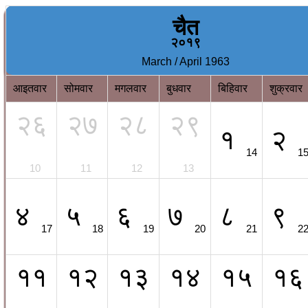
चैत
२०१९
March / April 1963
आइतवार
सोमवार
मगलवार
बुधवार
बिहिवार
शुक्रवार
२६
२७
२८
२९
१
२
14
1
10
11
12
13
४
५
६
७
८
९
17
18
19
20
21
2
११
१२
१३
१४
१५
१६