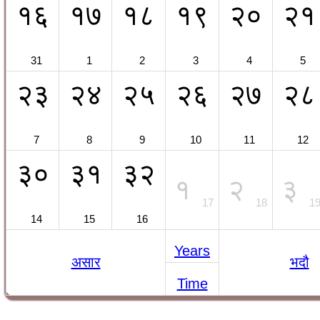
१६
१७
१८
१९
२०
२१
31
1
2
3
4
5
२३
२४
२५
२६
२७
२८
7
8
9
10
11
12
३०
३१
३२
१
२
३
17
18
1
14
15
16
Years
असार
भदौ
Time