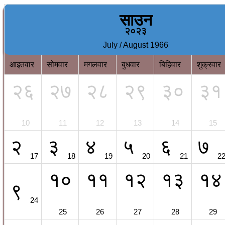
साउन
२०२३
July / August 1966
आइतवार
सोमवार
मगलवार
बुधवार
बिहिवार
शुक्रवार
२६
२७
२८
२९
३०
३१
10
11
12
13
14
15
२
३
४
५
६
७
17
18
19
20
21
2
१०
११
१२
१३
१४
९
24
25
26
27
28
29