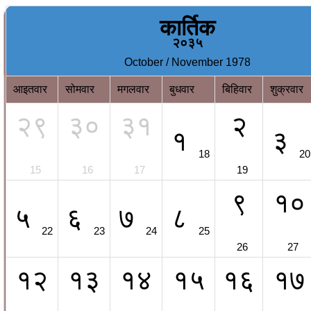
कार्तिक
२०३५
October / November 1978
आइतवार
सोमवार
मगलवार
बुधवार
बिहिवार
शुक्रवार
२९
३०
३१
२
१
३
18
20
15
16
17
19
९
१०
५
६
७
८
22
23
24
25
26
27
१२
१३
१४
१५
१६
१७