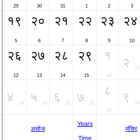
29
30
31
1
2
3
१९
२०
२१
२२
२३
२४
5
6
7
8
9
10
२६
२७
२८
२९
१
२
17
12
13
14
15
16
८
४
५
६
७
९
19
20
21
22
24
23
Years
असोज
मंसिर
Time