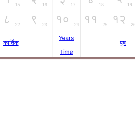
15
16
17
18
19
८
९
१०
११
१२
22
23
24
25
2
Years
कार्तिक
पुष
Time