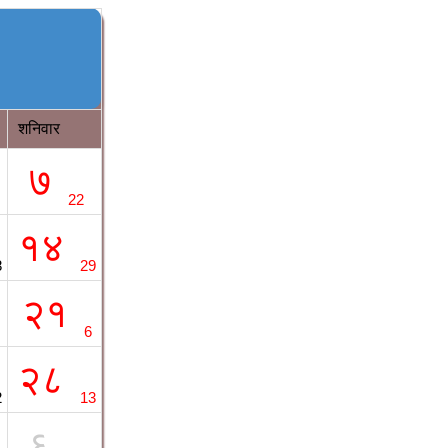
शनिवार
७
22
१४
8
29
२१
6
२८
2
13
६