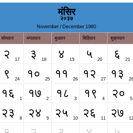
मंसिर
२०३७
November / December 1980
सोमवार
मगलवार
बुधवार
बिहिवार
शुक्रवार
२
३
४
५
६
17
18
19
20
21
९
१०
११
१२
१३
24
25
26
27
2
१६
१७
१८
१९
२०
1
2
3
4
5
२३
२४
२५
२६
२७
8
9
10
11
1
१
२
३
४
५