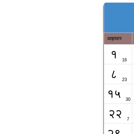
आइतवार
१
16
८
23
१५
30
२२
7
२९