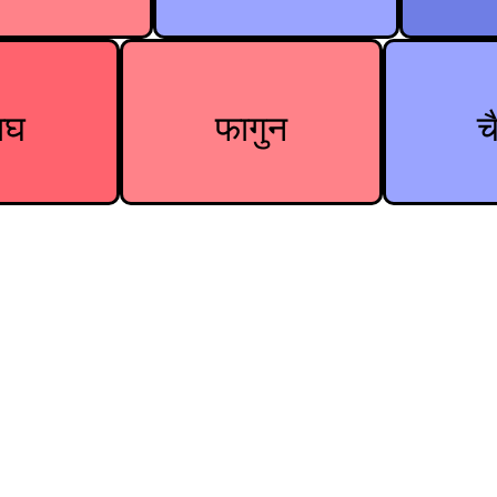
ाघ
फागुन
च