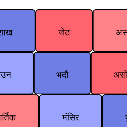
ैशाख
जेठ
अस
ाउन
भदौ
अस
र्तिक
मंसिर