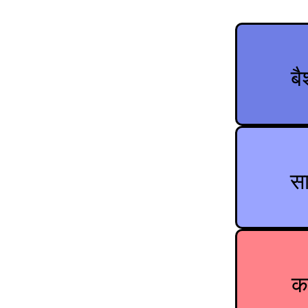
ब
स
का