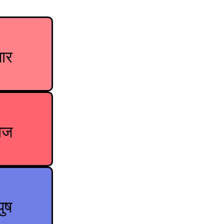
ार
ोज
पुष