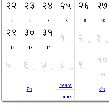
२२
२३
२४
२५
२६
२७
5
6
7
8
9
10
२९
३०
३१
१
२
३
15
16
1
12
13
14
१०
५
६
७
८
९
19
20
21
22
23
24
Years
चैत
जेठ
Time