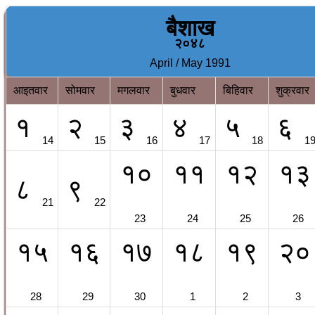
बैशाख
२०४८
April / May 1991
आइतवार
सोमवार
मगलवार
बुधवार
बिहिवार
शुक्रवार
१
२
३
४
५
६
14
15
16
17
18
1
१०
११
१२
१३
८
९
21
22
23
24
25
26
१५
१६
१७
१८
१९
२०
28
29
30
1
2
3