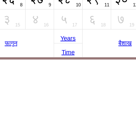
8
9
10
11
1
३
४
५
६
७
15
16
17
18
19
Years
फागुन
बैशाख
Time