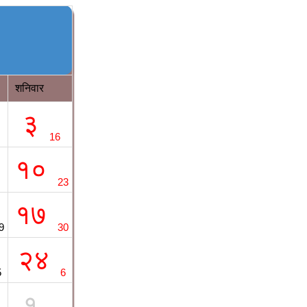
शनिवार
३
16
१०
23
१७
9
30
२४
5
6
१