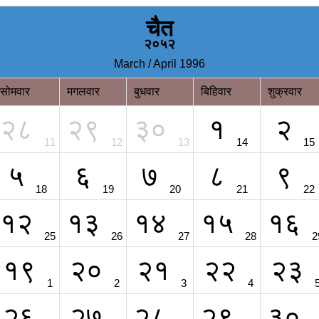
चैत
२०५२
March / April 1996
सोमवार
मगलवार
बुधवार
बिहिवार
शुक्रवार
२८
२९
३०
१
२
11
12
13
14
15
५
६
७
८
९
18
19
20
21
22
१२
१३
१४
१५
१६
25
26
27
28
2
१९
२०
२१
२२
२३
1
2
3
4
२६
२७
२८
२९
३०