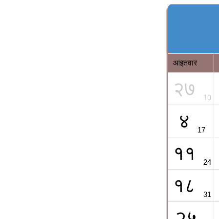
आइतवार
२७
10
४
17
११
24
१८
31
२५