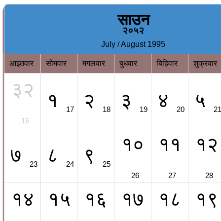
साउन
२०५२
July / August 1995
आइतवार
सोमवार
मगलवार
बुधवार
बिहिवार
शुक्रवार
३२
१
२
३
४
५
17
18
19
20
2
16
१०
११
१२
७
८
९
23
24
25
26
27
28
१४
१५
१६
१७
१८
१९