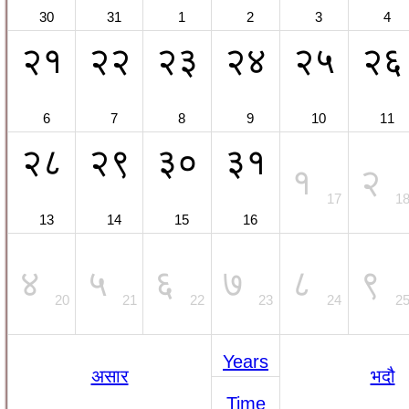
30
31
1
2
3
4
२१
२२
२३
२४
२५
२६
6
7
8
9
10
11
२८
२९
३०
३१
१
२
17
1
13
14
15
16
४
५
६
७
८
९
20
21
22
23
24
2
Years
असार
भदौ
Time