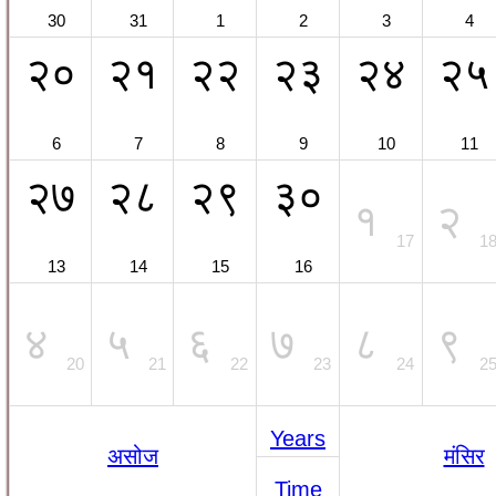
30
31
1
2
3
4
२०
२१
२२
२३
२४
२५
6
7
8
9
10
11
२७
२८
२९
३०
१
२
17
1
13
14
15
16
४
५
६
७
८
९
20
21
22
23
24
2
Years
असोज
मंसिर
Time