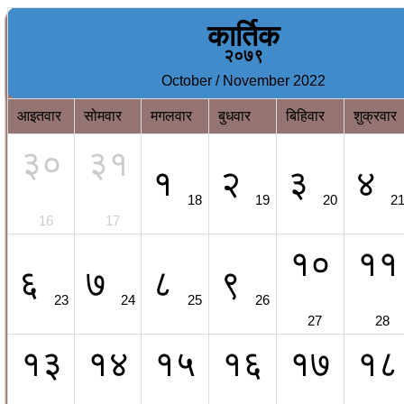
कार्तिक
२०७९
October / November 2022
आइतवार
सोमवार
मगलवार
बुधवार
बिहिवार
शुक्रवार
३०
३१
१
२
३
४
18
19
20
2
16
17
१०
११
६
७
८
९
23
24
25
26
27
28
१३
१४
१५
१६
१७
१८