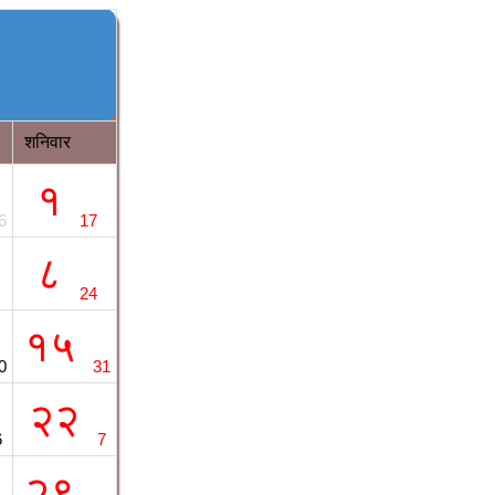
शनिवार
१
6
17
८
24
१५
0
31
२२
6
7
२९