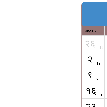
आइतवार
२६
11
२
18
९
25
१६
1
२३