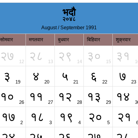
भदौ
२०४८
August / September 1991
सोमवार
मगलवार
बुधवार
बिहिवार
शुक्रवार
२७
२८
२९
३०
३१
12
13
14
15
1
३
४
५
६
७
19
20
21
22
23
१०
११
१२
१३
१४
26
27
28
29
3
१७
१८
१९
२०
२१
2
3
4
5
२४
२५
२६
२७
२८