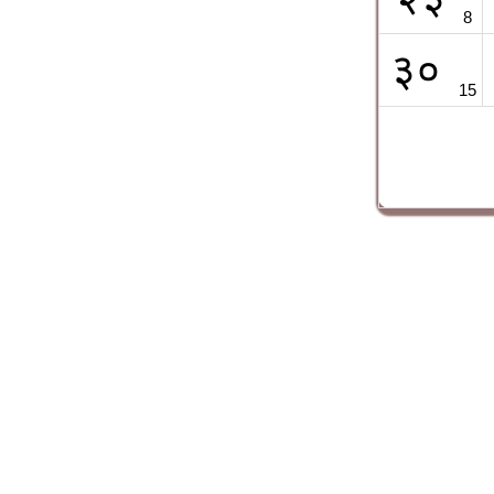
8
३०
15