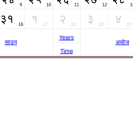
9
10
11
12
1
३१
१
२
३
४
16
17
18
19
20
Years
साउन
असोज
Time