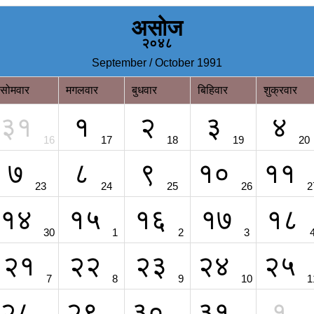
असोज
२०४८
September / October 1991
सोमवार
मगलवार
बुधवार
बिहिवार
शुक्रवार
३१
१
२
३
४
16
17
18
19
20
७
८
९
१०
११
23
24
25
26
2
१४
१५
१६
१७
१८
30
1
2
3
२१
२२
२३
२४
२५
7
8
9
10
1
२८
२९
३०
३१
१