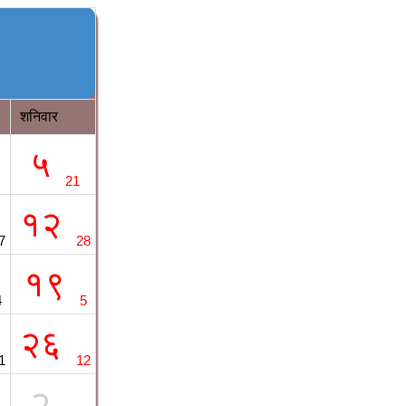
शनिवार
५
21
१२
7
28
१९
4
5
२६
1
12
२