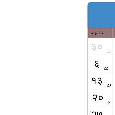
आइतवार
३०
15
६
22
१३
29
२०
6
२७