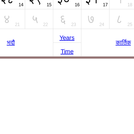
14
15
16
17
18
४
५
६
७
८
21
22
23
24
25
Years
भदौ
कार्तिक
Time