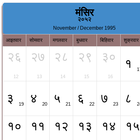
मंसिर
२०५२
November / December 1995
आइतवार
सोमवार
मगलवार
बुधवार
बिहिवार
शुक्रवार
२६
२७
२८
२९
३०
१
1
12
13
14
15
16
३
४
५
६
७
८
19
20
21
22
23
2
१०
११
१२
१३
१४
१५