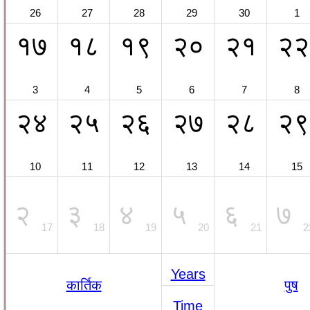
26
27
28
29
30
1
१७
१८
१९
२०
२१
२२
3
4
5
6
7
8
२४
२५
२६
२७
२८
२९
10
11
12
13
14
15
२
३
४
५
६
७
17
18
19
20
21
2
Years
कार्तिक
पुष
Time